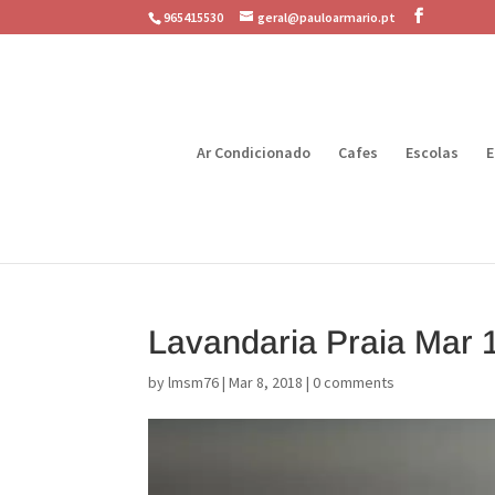
965415530
geral@pauloarmario.pt
Ar Condicionado
Cafes
Escolas
E
Lavandaria Praia Mar 
by
lmsm76
|
Mar 8, 2018
|
0 comments