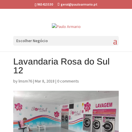
965415530
geral@pauloarmario.pt
Escolher Negócio
Lavandaria Rosa do Sul
12
by
lmsm76
|
Mar 8, 2018
|
0 comments