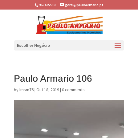
965415530
geral@pauloarmario.pt
Escolher Negócio
Paulo Armario 106
by
lmsm76
|
Out 18, 2019
|
0 comments