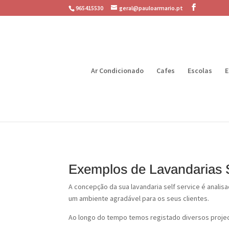
965415530
geral@pauloarmario.pt
Ar Condicionado
Cafes
Escolas
E
Exemplos de Lavandarias S
A concepção da sua lavandaria self service é analis
um ambiente agradável para os seus clientes.
Ao longo do tempo temos registado diversos project