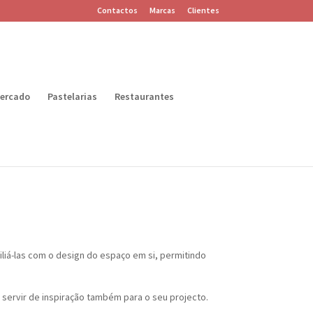
Contactos
Marcas
Clientes
ercado
Pastelarias
Restaurantes
iliá-las com o design do espaço em si, permitindo
 servir de inspiração também para o seu projecto.