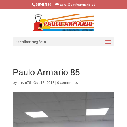
965415530
geral@pauloarmario.pt
Escolher Negócio
Paulo Armario 85
by
lmsm76
|
Out 18, 2019
|
0 comments