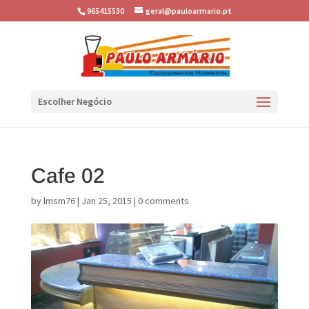
965415530
geral@pauloarmario.pt
Escolher Negócio
Cafe 02
by
lmsm76
|
Jan 25, 2015
|
0 comments