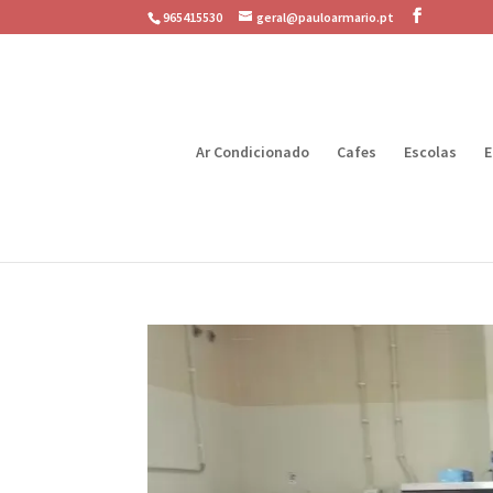
965415530
geral@pauloarmario.pt
Ar Condicionado
Cafes
Escolas
E