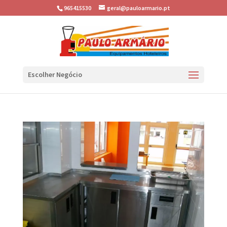
965415530
geral@pauloarmario.pt
Escolher Negócio